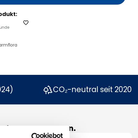
odukt:
Hunde
Darmflora
024)
CO₂-neutral seit 2020
den uns vertrauen.