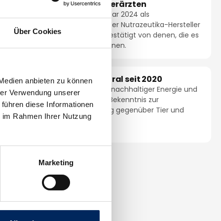
iert
Nr. 1 bei Tierärzten
Im Image-Radar 2024 als
ssen und
kompetentester Nutrazeutika-Hersteller
Über Cookies
ise.
auf Platz 1 – bestätigt von denen, die es
beurteilen können.
CO₂-neutral seit 2020
 Medien anbieten zu können
Betrieben mit nachhaltiger Energie und
hrer Verwendung unserer
roduktion
einem klaren Bekenntnis zur
 führen diese Informationen
rt nach DIN
Verantwortung gegenüber Tier und
ie im Rahmen Ihrer Nutzung
s- und
Natur.
Marketing