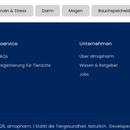
rven & Stress
Darm
Magen
Bauchspeicheld
service
Unternehmen
FAQs
Über almapharm
Registrierung für Tierärzte
Wissen & Ratgeber
Jobs
26,
almapharm
.
| Stärkt die Tiergesundheit. Natürlich.
Develope