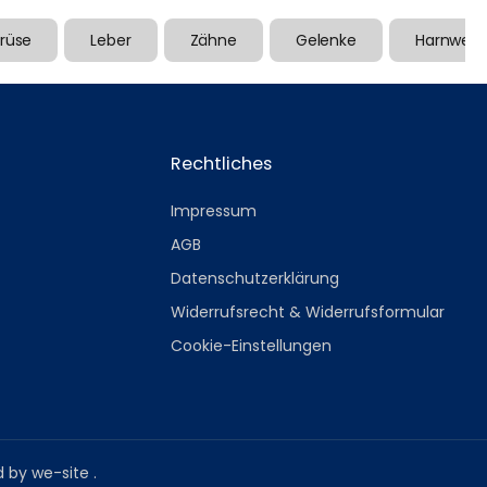
rüse
Leber
Zähne
Gelenke
Harnwege
Rechtliches
Impressum
AGB
Datenschutzerklärung
Widerrufsrecht & Widerrufsformular
Cookie-Einstellungen
d by
we-site
.