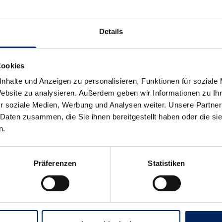
Wissenschaftlich fund
Unsere Produkte basieren auf
wissenschaftlichen Erkenntni
Details
veterinärmedizinischer Expert
Cookies
In-house im Allgäu,
nhalte und Anzeigen zu personalisieren, Funktionen für soziale
Deutschland
Website zu analysieren. Außerdem geben wir Informationen zu I
Forschung, Entwicklung und P
r soziale Medien, Werbung und Analysen weiter. Unsere Partner
unter einem Dach – zertifizie
 Daten zusammen, die Sie ihnen bereitgestellt haben oder die s
ISO 9001 für höchste Qualität
n.
Sicherheitsstandards.
Präferenzen
Statistiken