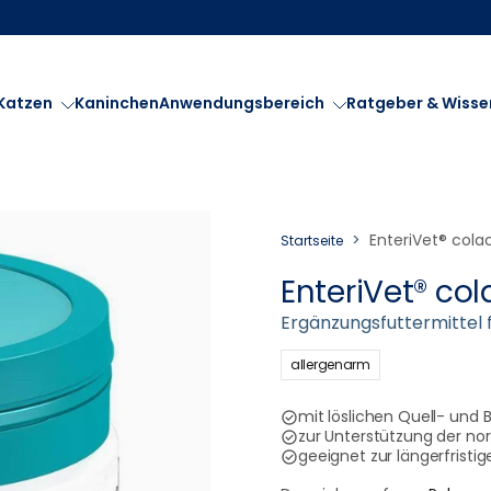
Katzen
Kaninchen
Anwendungsbereich
Ratgeber & Wisse
>
EnteriVet® cola
Startseite
EnteriVet® col
Ergänzungsfuttermittel 
allergenarm
mit löslichen Quell- und
zur Unterstützung der n
geeignet zur längerfristi