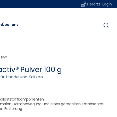
Tierarzt-Login
n
Über uns
ctiv®
activ® Pulver 100 g
für Hunde und Katzen
 Ballaststoffkomponenten
ormalen Darmbewegung und eines geregelten Kotabsatzes
gen Fütterung