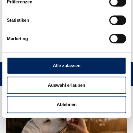
Präferenzen
Fütterungsempfehlung
Statistiken
Hinweise & Downloads
Marketing
Teilen
Haben Sie Fragen?
Alle zulassen
Über 50 Jahre Erfahrung
Nr. 1 bei Tierärzt
Auswahl erlauben
Ablehnen