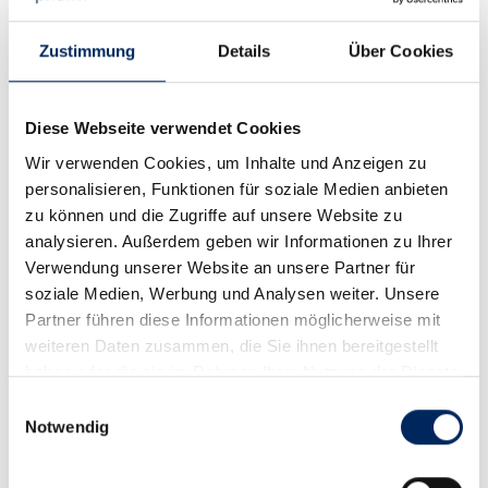
Hinweise für eine sachgerechte Anwendung
Ein ausreichender enzymatischer Aufschluss der
Zustimmung
Details
Über Cookies
Nahrung sorgt dafür, dass Nährstoffe richtig verdaut
und vom Organismus verwertet werden. Das Tier
hält so sein Körpergewicht konstant, es setzt wohl
geformten Kot in nicht übermäßigen Mengen ab
Diese Webseite verwendet Cookies
und produziert wenig Gärgase im Darm.
Wir verwenden Cookies, um Inhalte und Anzeigen zu
Von einer Unterstützung der enzymatischen
personalisieren, Funktionen für soziale Medien anbieten
Verdauung profitieren insbesondere Tiere bei
verminderter Enzym-Eigensynthese, ältere Tiere
zu können und die Zugriffe auf unsere Website zu
und Tiere mit Futterunver­träglichkeiten. Auch bei
analysieren. Außerdem geben wir Informationen zu Ihrer
Futterumstellungen kann eine Unterstützung der
Verwendung unserer Website an unsere Partner für
Verdauung sinnvoll sein.
soziale Medien, Werbung und Analysen weiter. Unsere
Das in Almazyme® verwendete Pankreaspulver
Partner führen diese Informationen möglicherweise mit
enthält durch die besonders schonende Art der
weiteren Daten zusammen, die Sie ihnen bereitgestellt
Herstellung native verdauungsfördernde Enzyme
haben oder die sie im Rahmen Ihrer Nutzung der Dienste
(Lipasen, Amylasen, Trypsin, Chymotrypsin sowie
weitere Proteasen) in aktiver Form.
gesammelt haben.
Einwilligungsauswahl
Notwendig
Inhaltsstoffe