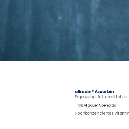
allrodin® Ascorbin
Ergänzungsfuttermittel fü
mit Allgäuer Alpengras
Hochkonzentriertes Vitami