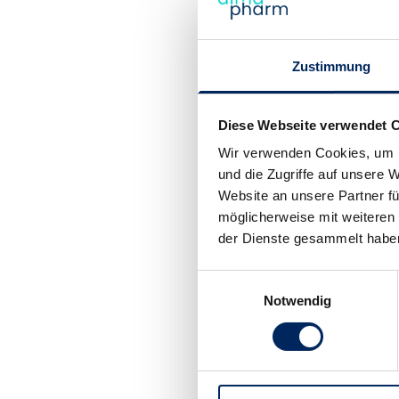
Vitalstoffe für das Nerven
allrodin® UTI
Zustimmung
Ergänzungsfuttermittel fü
mit Allgäuer Alpengras
Vitalstoffe für den Harntrak
Diese Webseite verwendet 
Wir verwenden Cookies, um I
und die Zugriffe auf unsere 
Almazyme®
Ergänzungsfuttermittel fü
Website an unsere Partner fü
Vitalstoffe für optimalen 
möglicherweise mit weiteren
der Dienste gesammelt habe
Einwilligungsauswahl
Notwendig