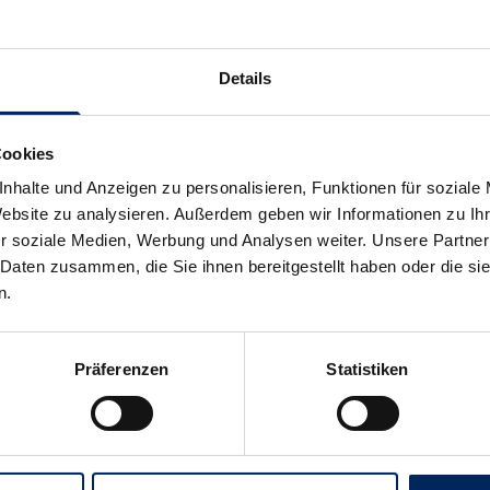
system
Details
r Kaninchen, Meerschweinchen und Kleinnager
t
Cookies
nhalte und Anzeigen zu personalisieren, Funktionen für soziale
Website zu analysieren. Außerdem geben wir Informationen zu I
r Hunde und Katzen
r soziale Medien, Werbung und Analysen weiter. Unsere Partner
Nahrungsaufschluss
 Daten zusammen, die Sie ihnen bereitgestellt haben oder die s
n.
Präferenzen
Statistiken
Du hast 10 von 54 Artikeln gesehen
Mehr laden