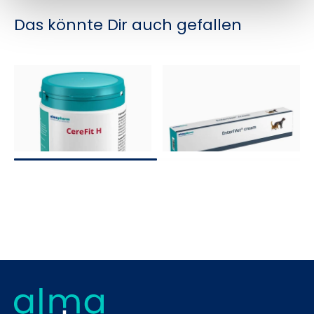
Das könnte Dir auch gefallen
CereFit H
EnteriVet® cream
Ergänzungsfuttermittel für
Diätergänzungsfuttermittel für
Hunde
Hunde und Katzen
Vitalstoffe bei
allergenarm
Verdauungsstörungen
Nähr- und Vitalstoffe für das
Zentrale Nervensystem