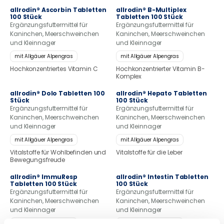
allrodin® Ascorbin Tabletten
allrodin® B-Multiplex
100 Stück
Tabletten 100 Stück
Ergänzungsfuttermittel für
Ergänzungsfuttermittel für
Kaninchen, Meerschweinchen
Kaninchen, Meerschweinchen
und Kleinnager
und Kleinnager
mit Allgäuer Alpengras
mit Allgäuer Alpengras
Hochkonzentriertes Vitamin C
Hochkonzentrierter Vitamin B-
Komplex
allrodin® Dolo Tabletten 100
allrodin® Hepato Tabletten
Stück
100 Stück
Ergänzungsfuttermittel für
Ergänzungsfuttermittel für
Kaninchen, Meerschweinchen
Kaninchen, Meerschweinchen
und Kleinnager
und Kleinnager
mit Allgäuer Alpengras
mit Allgäuer Alpengras
Vitalstoffe für Wohlbefinden und
Vitalstoffe für die Leber
Bewegungsfreude
allrodin® ImmuResp
allrodin® Intestin Tabletten
Tabletten 100 Stück
100 Stück
Ergänzungsfuttermittel für
Ergänzungsfuttermittel für
Kaninchen, Meerschweinchen
Kaninchen, Meerschweinchen
und Kleinnager
und Kleinnager
mit Allgäuer Alpengras
mit Allgäuer Alpengras