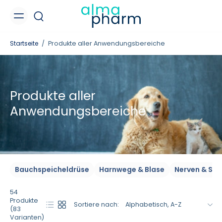
nhalt
pringen
Startseite
/
Produkte aller Anwendungsbereiche
Produkte aller
Anwendungsbereiche
Bauchspeicheldrüse
Harnwege & Blase
Nerven & Str
54
Produkte
Sortiere nach:
(83
Varianten)