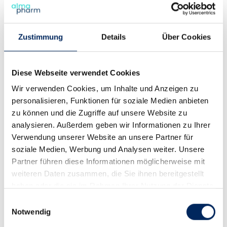
Vitalstoffe für die Atemwege
Vitalstoffe für den Darm
allrodin® Päppelpulver 200 g
allrodin® Päppelpaste 60 ml
Zustimmung
Details
Über Cookies
Ergänzungsfuttermittel für
Ergänzungsfuttermittel für
Kaninchen, Meerschweinchen
Kaninchen, Meerschweinchen
und Kleinnager
und Kleinnager
mit Allgäuer Alpengras
mit Allgäuer Alpengras
Diese Webseite verwendet Cookies
Nähr- und Vitalstoffe zur
Nähr- und Vitalstoffe zur
Wir verwenden Cookies, um Inhalte und Anzeigen zu
raschen Rekonvaleszenz /
raschen Rekonvaleszenz /
Energieversorgung
Energieversorgung
personalisieren, Funktionen für soziale Medien anbieten
zu können und die Zugriffe auf unsere Website zu
allrodin® Sedarom Tabletten
allrodin® UTI Tabletten 100
100 Stück
Stück
analysieren. Außerdem geben wir Informationen zu Ihrer
Ergänzungsfuttermittel für
Ergänzungsfuttermittel für
Verwendung unserer Website an unsere Partner für
Kaninchen, Meerschweinchen
Kaninchen, Meerschweinchen
und Kleinnager
und Kleinnager
soziale Medien, Werbung und Analysen weiter. Unsere
Partner führen diese Informationen möglicherweise mit
mit Allgäuer Alpengras
mit Allgäuer Alpengras
weiteren Daten zusammen, die Sie ihnen bereitgestellt
Vitalstoffe für das Nervensystem
Vitalstoffe für den Harntrakt
haben oder die sie im Rahmen Ihrer Nutzung der Dienste
Almazyme® Pulver 120 g
Almazyme® Pulver 500 g
gesammelt haben.
Ergänzungsfuttermittel für
Ergänzungsfuttermittel für
Einwilligungsauswahl
Hunde und Katzen
Hunde und Katzen
Notwendig
Vitalstoffe für optimalen
Vitalstoffe für optimalen