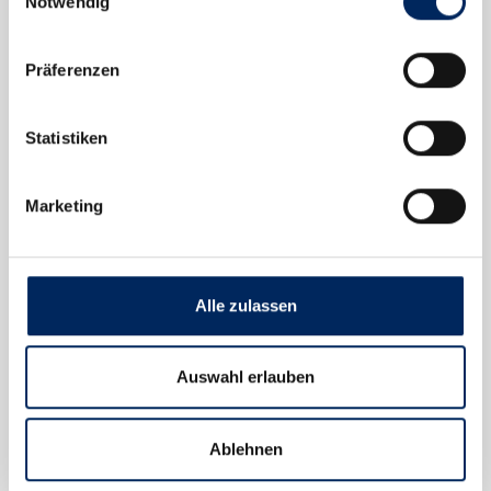
Notwendig
Präferenzen
Warum unsere Kunden uns vertrauen.
Statistiken
Wissenschaftlich fundiert
Unsere Produkte basieren auf wissenschaftlichen
Marketing
Erkenntnissen und veterinärmedizinischer Expertise.
Nr. 1 bei Tierärzten
Im Image-Radar 2024 als kompetentester
Alle zulassen
Nutrazeutika-Hersteller auf Platz 1 – bestätigt von
denen, die es beurteilen können.
Auswahl erlauben
In-house im Allgäu, Deutschland
Forschung, Entwicklung und Produktion unter einem
Ablehnen
Dach – zertifiziert nach DIN ISO 9001 für höchste
Qualitäts- und Sicherheitsstandards.