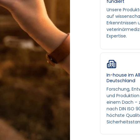
fundiert
Unsere Produkt
auf wissenscha
Erkenntnissen 
veterinärmediz
Expertise.
In-house im Al
Deutschland
Forschung, Ent
und Produktion
einem Dach – ze
nach DIN ISO 90
höchste Qualit
Sicherheitssta