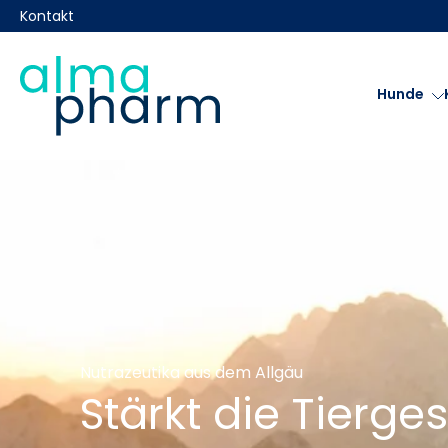
A
halt
Kontakt
pringen
l
Hunde
m
a
p
Nutrazeutika aus dem Allgäu
h
Stärkt die Tierge