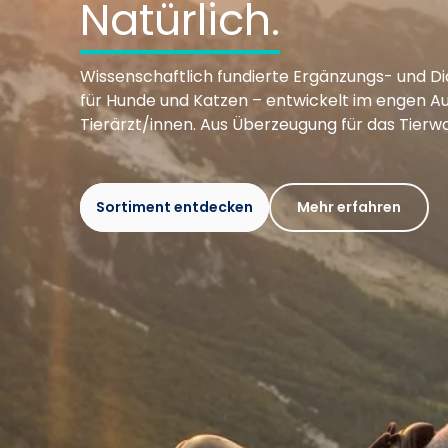
Natürlich.
a
Wissenschaftlich fundierte Ergänzungs- und D
r
für Hunde und Katzen – entwickelt im engen A
Tierärzt/innen. Aus Überzeugung für das Tierwo
m
Sortiment entdecken
Mehr erfahren
B
2
C